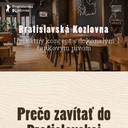
Bratislavská Kozlovna
Unikátny koncept s dokonalým
tankovým pivom
Prečo zavítať do