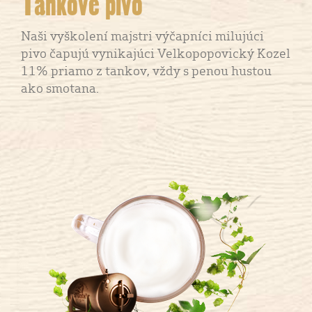
Tankove pivo
Naši vyškolení majstri výčapníci milujúci
pivo čapujú vynikajúci Velkopopovický Kozel
11% priamo z tankov, vždy s penou hustou
ako smotana.